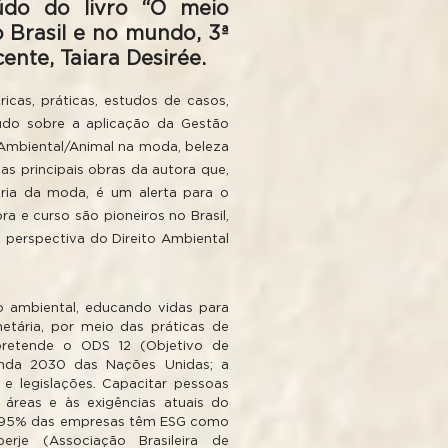
do do livro “O meio
 Brasil e no mundo, 3ª
ente, Taiara Desirée.
icas, práticas, estudos de casos,
údo sobre a aplicação da Gestão
 Ambiental/Animal na moda, beleza
as principais obras da autora que,
tria da moda, é um alerta para o
 e curso são pioneiros no Brasil,
a perspectiva do Direito Ambiental
o ambiental, educando vidas para
netária, por meio das práticas de
retende o ODS 12 (Objetivo de
enda 2030 das Nações Unidas; a
 legislações. Capacitar pessoas
 áreas e às exigências atuais do
ue 95% das empresas têm ESG como
rje (Associação Brasileira de