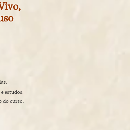
Vivo,
luso
das.
 e estudos.
o do curso.