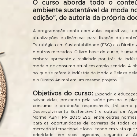
O curso aborda todo o conteú
ambiente sustentável da moda no
edição”, de autoria da própria doc
A programação conta com aulas expositivas, teór
atualizações e dinâmicas para fixação do conte
Estratégica em Sustentabilidade (ESG) e o Direito
e outros mercados. O livro base do curso, é uma d
embora apresente a realidade por trás da indús
modelo de consumo atual em amplo sentido. A obra
no que se refere à Indústria da Moda e Beleza pel
e o Direito Animal em um mesmo projeto.
Objetivos do curso:
Expandir a educaçã
salvar vidas, prezando pela saúde pessoal e pla
consumo e produção responsáveis, tal como p
Desenvolvimento Sustentável) e outros da Ag
Norma ABNT PR 2030 ESG; entre outras normas e
para as oportunidades de carreiras de todas as
mercado internacional e local, tendo em vista q
prioridade em suas agendas, segundo a Abe