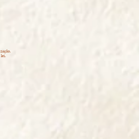
ização.
lei
.