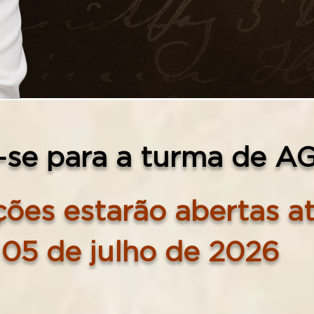
-se para a
turma de A
ções estarão abertas at
05 de julho de 2026