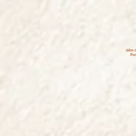
além d
Por