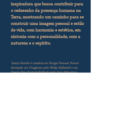
inspiradora que busca contribuir para
o redesenho da presença humana na
Terra, mostrando um caminho para se
construir uma imagem pessoal e estilo
de vida, com harmonia e estética, em
sintonia com a personalidade, com a
natureza e o espírito.
Taiara Desirée é criadora do Design Pessoal. Possui
formação em Visagismo pelo Philip Hallawell e em
Design Para Sustentabilidade pelo Gaia Education
(UK). Com larga experiência em sustentabilidade e
veganismo, além de viver uma vida saudável e ativa há
mais de 15 anos. Todas suas experiências de vida e
estudos são dedicados a ajudar quem deseja
redesenhar sua presença humana na Terra, partindo da
imagem pessoal ao pós-consumo responsável,
sustentável e ético.