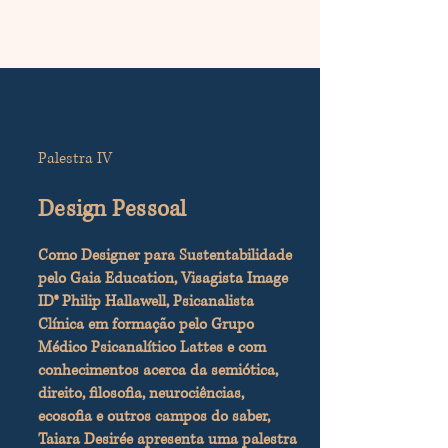
Palestra IV
Design Pessoal
Como Designer para Sustentabilidade
pelo Gaia Education, Visagista Image
ID® Philip Hallawell, Psicanalista
Clínica em formação pelo Grupo
Médico Psicanalítico Lattes e com
conhecimentos acerca da semiótica,
direito, filosofia, neurociências,
ecosofia e outros campos do saber,
Taiara Desirée apresenta uma palestra