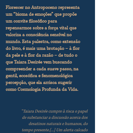
Florescer no Antropoceno representa
um “bioma de emoções” que propõe
um convite filosófico para
repensarmos sobre a força vital que
valoriza a consciência sensível no
mundo. Esta palestra, como extensão
do livro, é mais uma brotação – à flor
da pele e à flor da razão – de tudo o
que Taiara Desirée vem buscando
compreender a cada suave passo, na
gentil, ecosófica e fenomenológica
percepção, que ela arrisca sugerir
como Cosmologia Profunda da Vida.
“Taiara Desirée cumpre à risca o papel
de substanciar a discussão acerca dos
desatinos naturais e humanos, do
tempo presente.[...] Um alerta calcado