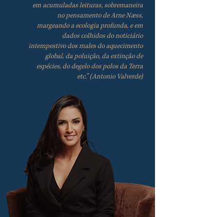
em acumuladas leituras, sobremaneira
no pensamento de Arne Næss,
margeando a ecologia profunda, e em
dados colhidos do noticiário
intempestivo dos males do aquecimento
global, da poluição, da extinção de
espécies, do degelo dos polos da Terra
etc.” (Antonio Valverde)